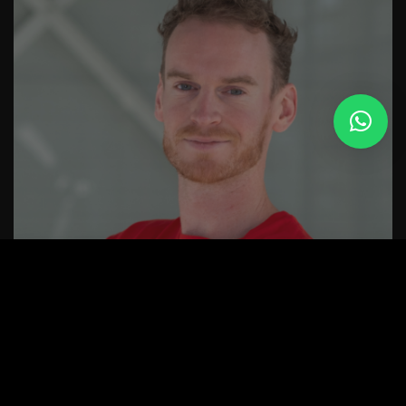
Boek nu een padel les.
Boek nu
Jonas
Padel coach - Management Padel Academy